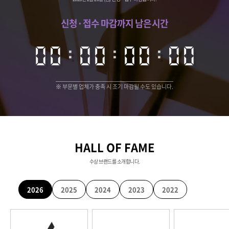
신청·접수 마감까지 남은시간
00
00
:
00
00
:
00
00
:
00
00
※ 부문별 업체가 충족 시 조기 마감될 수도 있습니다.
HALL OF FAME
수상 브랜드를 소개합니다.
2026
2025
2024
2023
2022