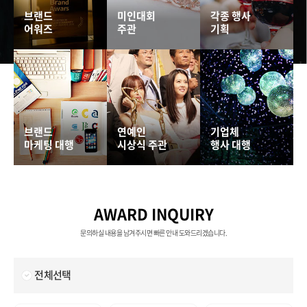
브랜드
미인대회
각종 행사
어워즈
주관
기획
브랜드
연예인
기업체
마케팅 대행
시상식 주관
행사 대행
AWARD INQUIRY
문의하실 내용을 남겨주시면 빠른 안내 도와드리겠습니다.
전체선택